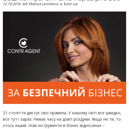
12.10.2016
від
Mariya Leonteva
в
Блог ua
21 століття диктує свої правила. У нашому світі все швидко,
все тут і зараз. Немає часу на довгі роздуми. Якщо не ти, то
хтось інший. Нові інструменти в бізнес-відносинах –