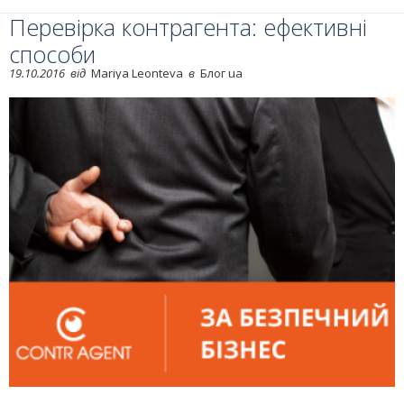
Перевірка контрагента: ефективні
способи
19.10.2016
від
Mariya Leonteva
в
Блог ua