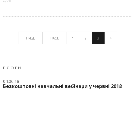
ДАЛІ
ПРЕД.
НАСТ.
1
2
3
4
БЛОГИ
04.06.18
0
Безкоштовні навчальні вебінари у червні 2018
Б